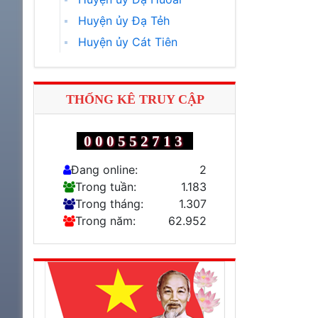
Huyện ủy Đạ Tẻh
Huyện ủy Cát Tiên
THỐNG KÊ TRUY CẬP
000552713
Đang online:
2
Trong tuần:
1.183
Trong tháng:
1.307
Trong năm:
62.952